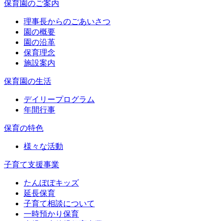
保育園のご案内
理事長からのごあいさつ
園の概要
園の沿革
保育理念
施設案内
保育園の生活
デイリープログラム
年間行事
保育の特色
様々な活動
子育て支援事業
たんぽぽキッズ
延長保育
子育て相談について
一時預かり保育